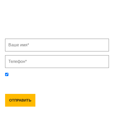
Записаться на замер
Заполните форму, и мы свяжемся с Вами в
ближайшее время
Отправляя данную форму, вы соглашаетесь с политикой
конфиденциальности и пользовательским соглашением
ОТПРАВИТЬ