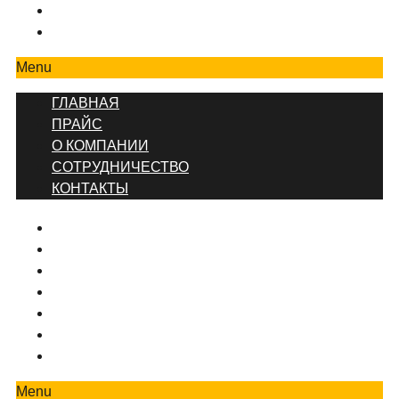
СОТРУДНИЧЕСТВО
КОНТАКТЫ
Menu
ГЛАВНАЯ
ПРАЙС
О КОМПАНИИ
СОТРУДНИЧЕСТВО
КОНТАКТЫ
ГЛАВНАЯ
ПРЕЙСКУРАНТ ЦЕН
КОНТАКТЫ
О КОМПАНИИ
ВИДЫ РЕМОНТА
ДИЗАЙНЕРСКИЙ РЕМОНТ
РЕМОНТ КОМНАТ И ПОМЕЩЕНИЙ
Menu