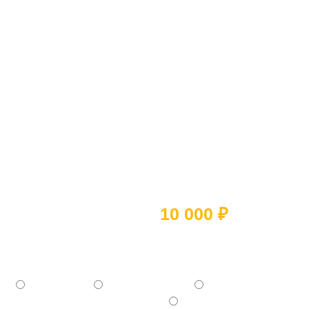
Ответьте на 5 вопросов и
получите скидку
10 000 ₽
Какое помещение вы хотите
отремонтировать?
- Квартиру
- Частный дом
-
Коммерческое помещение
- Отдельную