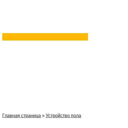
в Telegram
Задать вопрос
в MAX
Главная страница
»
Устройство пола